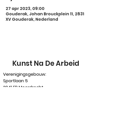
27 apr 2023, 09:00
Gouderak, Johan Brouckplein 11, 2831
XV Gouderak, Nederland
Kunst Na De Arbeid
Verenigingsgebouw:
Sportlaan 5
2841 EB Moordrecht
0182-373104
bestuur@knda-moordrecht.nl
www.knda-moordrecht.nl