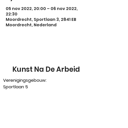
05 nov 2022, 20:00 – 06 nov 2022,
22:30
Moordrecht, Sportlaan 3, 2841 EB
Moordrecht, Nederland
Kunst Na De Arbeid
Verenigingsgebouw:
Sportlaan 5
2841 EB Moordrecht
0182-373104
bestuur@knda-moordrecht.nl
www.knda-moordrecht.nl